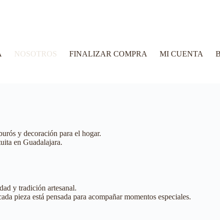
A
NOSOTROS
FINALIZAR COMPRA
MI CUENTA
B
burós y decoración para el hogar.
uita en Guadalajara.
ad y tradición artesanal.
 cada pieza está pensada para acompañar momentos especiales.