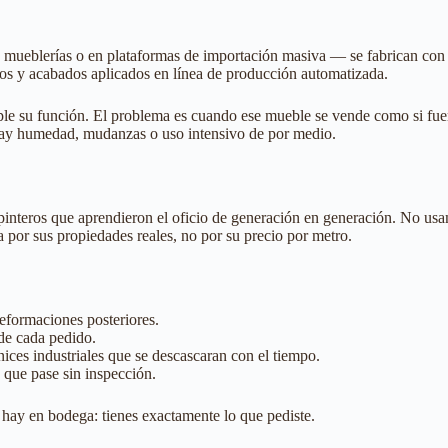
mueblerías o en plataformas de importación masiva — se fabrican con p
s y acabados aplicados en línea de producción automatizada.
ple su función. El problema es cuando ese mueble se vende como si fue
hay humedad, mudanzas o uso intensivo de por medio.
arpinteros que aprendieron el oficio de generación en generación. No us
por sus propiedades reales, no por su precio por metro.
deformaciones posteriores.
 de cada pedido.
ices industriales que se descascaran con el tiempo.
» que pase sin inspección.
e hay en bodega: tienes exactamente lo que pediste.