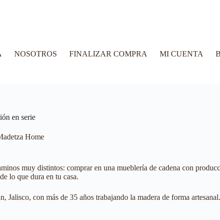
A
NOSOTROS
FINALIZAR COMPRA
MI CUENTA
B
ión en serie
Madetza Home
minos muy distintos: comprar en una mueblería de cadena con producció
de lo que dura en tu casa.
 Jalisco, con más de 35 años trabajando la madera de forma artesanal. A