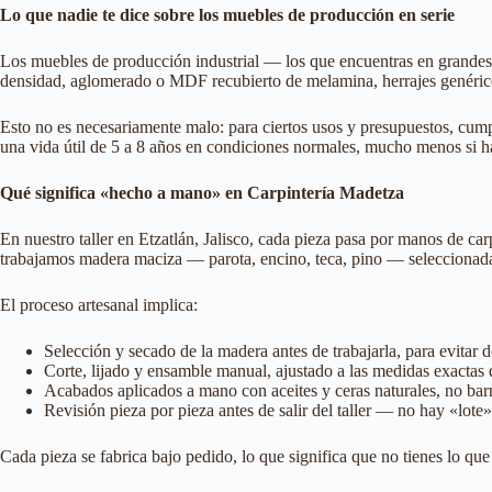
Lo que nadie te dice sobre los muebles de producción en serie
Los muebles de producción industrial — los que encuentras en grandes 
densidad, aglomerado o MDF recubierto de melamina, herrajes genérico
Esto no es necesariamente malo: para ciertos usos y presupuestos, cum
una vida útil de 5 a 8 años en condiciones normales, mucho menos si 
Qué significa «hecho a mano» en Carpintería Madetza
En nuestro taller en Etzatlán, Jalisco, cada pieza pasa por manos de c
trabajamos madera maciza — parota, encino, teca, pino — seleccionada 
El proceso artesanal implica:
Selección y secado de la madera antes de trabajarla, para evitar 
Corte, lijado y ensamble manual, ajustado a las medidas exactas
Acabados aplicados a mano con aceites y ceras naturales, no barn
Revisión pieza por pieza antes de salir del taller — no hay «lote
Cada pieza se fabrica bajo pedido, lo que significa que no tienes lo qu