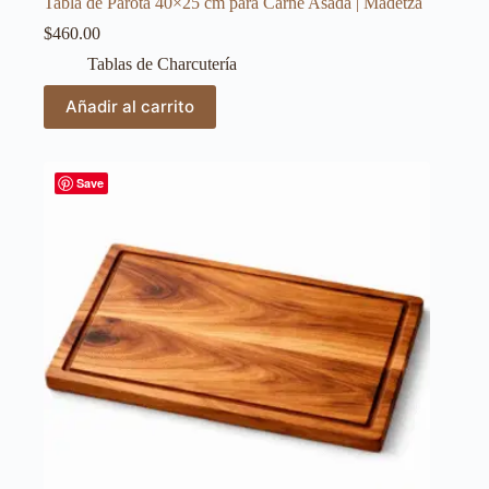
Tabla de Parota 40×25 cm para Carne Asada | Madetza
$
460.00
Tablas de Charcutería
Añadir al carrito
Save